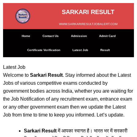
Skip
to
SARKARI RESULT
content
WWW.SARKARIRESULTJOBALERT.COM
Home
Contact Us
Admission
Admit Card
Certificate Verification
Latest Job
Result
Latest Job
Welcome to
Sarkari Result
. Stay informed about the Latest
Jobs of various competitive exams conducted by
government bodies across India, whether you are waiting for
the Job Notification of any recruitment exam, entrance exam
or any other government exam then we update the Latest
Job from time to time to keep you informed. Let’s update.
Sarkari Result
में आपका स्वागत है। भारत भर में सरकारी